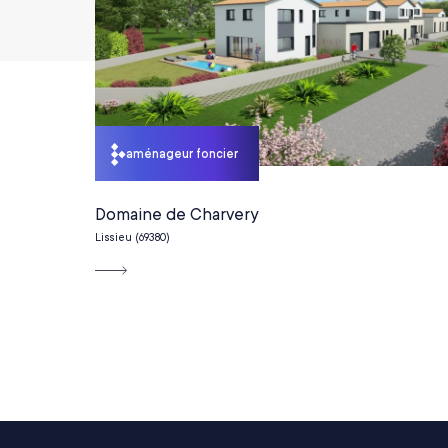
aménageur foncier
Domaine de Charvery
Lissieu (69380)