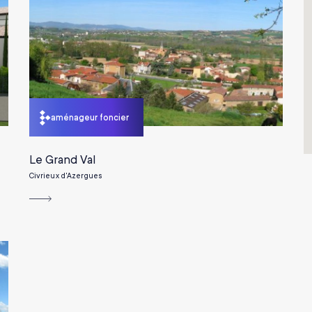
aménageur foncier
Le Grand Val
Civrieux d'Azergues