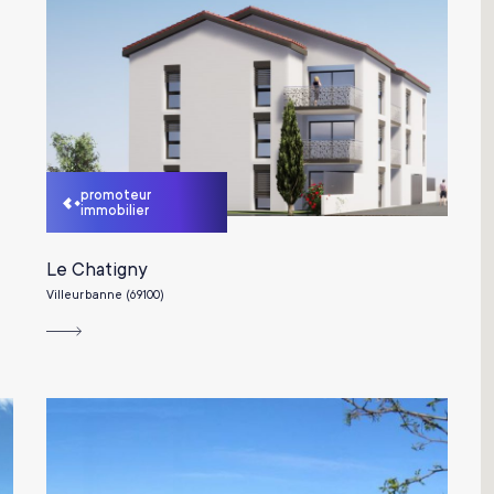
promoteur
immobilier
Le Chatigny
Villeurbanne (69100)