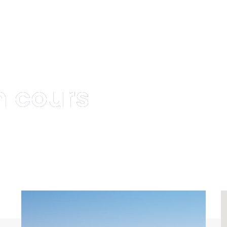
Présentation
Promoteur
Marchand de biens
Aménageur foncie
n cours
 BIENS
AMÉNAGEUR FONCIER